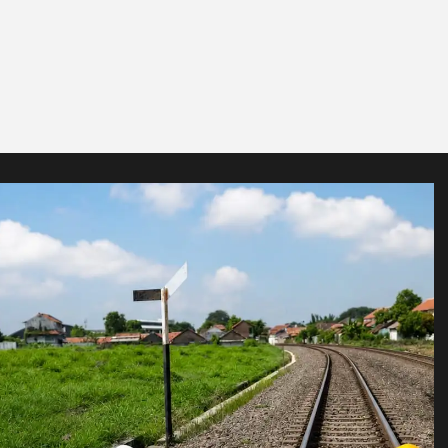
Kota
Ekbis
Kota
s By KAI di Daop 3 Cirebon
Ikut Perkuat Ekosis
3
kan Fitur Terbaru, Hadirkan
Garam, OJK Cirebon 
alaman Pemesanan Tiket
Pemda & Perbankan
 Cepat & Praktis