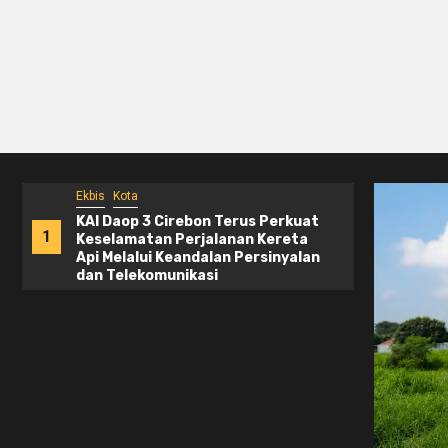
Ekbis
Kota
Ekbis
KAI Daop 3 Cirebon Terus Perkuat
Acces
1
2
Keselamatan Perjalanan Kereta
Semat
Api Melalui Keandalan Persinyalan
Peng
dan Telekomunikasi
Lebih