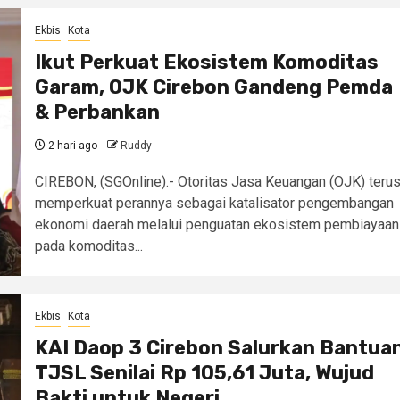
Ekbis
Kota
Ikut Perkuat Ekosistem Komoditas
Garam, OJK Cirebon Gandeng Pemda
& Perbankan
2 hari ago
Ruddy
CIREBON, (SGOnline).- Otoritas Jasa Keuangan (OJK) teru
memperkuat perannya sebagai katalisator pengembangan
ekonomi daerah melalui penguatan ekosistem pembiayaan
pada komoditas...
Ekbis
Kota
KAI Daop 3 Cirebon Salurkan Bantua
TJSL Senilai Rp 105,61 Juta, Wujud
Bakti untuk Negeri