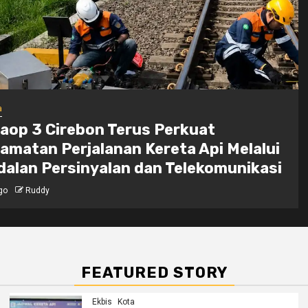
a
s By KAI di Daop 3 Cirebon Sematkan
 Terbaru, Hadirkan Pengalaman
anan Tiket Lebih Cepat & Praktis
go
Ruddy
FEATURED STORY
Ekbis
Kota