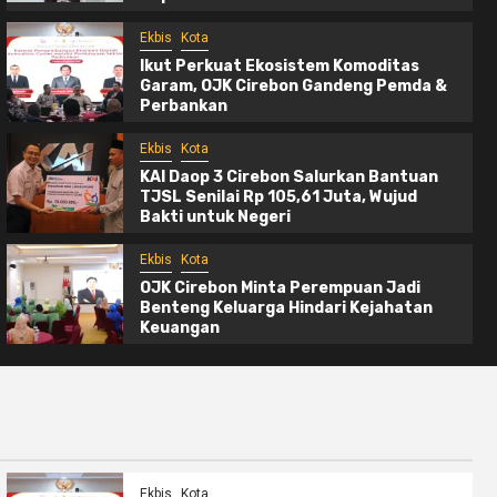
Ekbis
Kota
Ikut Perkuat Ekosistem Komoditas
Garam, OJK Cirebon Gandeng Pemda &
Perbankan
Ekbis
Kota
KAI Daop 3 Cirebon Salurkan Bantuan
Ekbis
Kota
TJSL Senilai Rp 105,61 Juta, Wujud
Ikut Perkuat Ekosistem Komoditas Ga
Bakti untuk Negeri
OJK Cirebon Gandeng Pemda & Perban
Ekbis
Kota
2 hari ago
Ruddy
OJK Cirebon Minta Perempuan Jadi
Benteng Keluarga Hindari Kejahatan
Keuangan
Ekbis
Kota