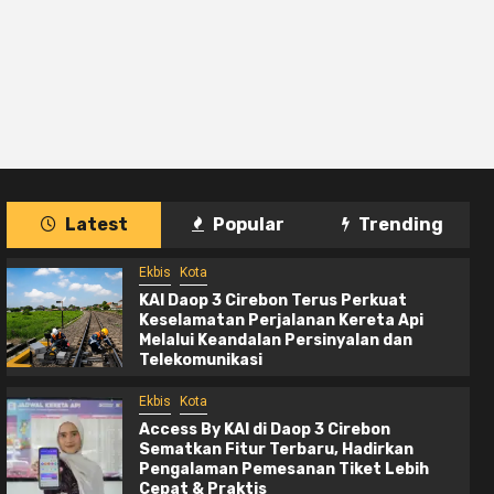
Latest
Popular
Trending
Ekbis
Kota
tem Komoditas
KAI Daop 3 Cirebon Salurkan
4
Gandeng
Bantuan TJSL Senilai Rp 105,61
Ekbis
Kota
Juta, Wujud Bakti untuk Negeri
KAI Daop 3 Cirebon Terus Perkuat
Keselamatan Perjalanan Kereta Api
Melalui Keandalan Persinyalan dan
Telekomunikasi
Ekbis
Kota
Access By KAI di Daop 3 Cirebon
Sematkan Fitur Terbaru, Hadirkan
Pengalaman Pemesanan Tiket Lebih
Cepat & Praktis