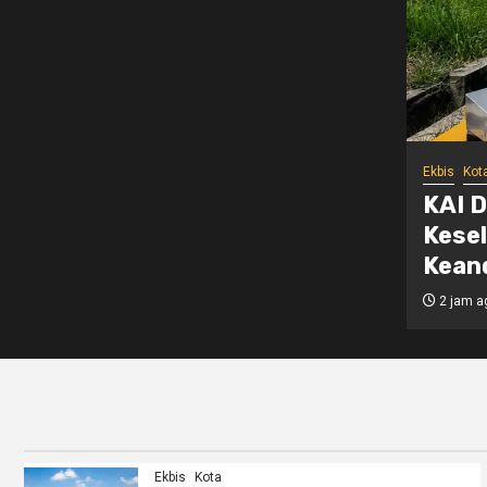
Ekbis
Kot
Cirebon Terus Perkuat
Acces
Perjalanan Kereta Api Melalui
Fitur
ersinyalan dan Telekomunikasi
Pemes
1 hari a
Ekbis
Kota