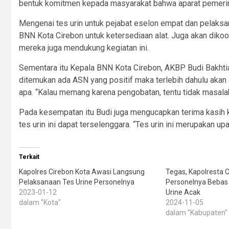
bentuk komitmen kepada masyarakat bahwa aparat pemerint
Mengenai tes urin untuk pejabat eselon empat dan pelaksa
BNN Kota Cirebon untuk ketersediaan alat. Juga akan diko
mereka juga mendukung kegiatan ini.
Sementara itu Kepala BNN Kota Cirebon, AKBP Budi Bakhtia
ditemukan ada ASN yang positif maka terlebih dahulu akan
apa. “Kalau memang karena pengobatan, tentu tidak masalah.
Pada kesempatan itu Budi juga mengucapkan terima kasih k
tes urin ini dapat terselenggara. “Tes urin ini merupakan up
Terkait
Kapolres Cirebon Kota Awasi Langsung
Tegas, Kapolresta 
Pelaksanaan Tes Urine Personelnya
Personelnya Bebas
2023-01-12
Urine Acak
dalam "Kota"
2024-11-05
dalam "Kabupaten"