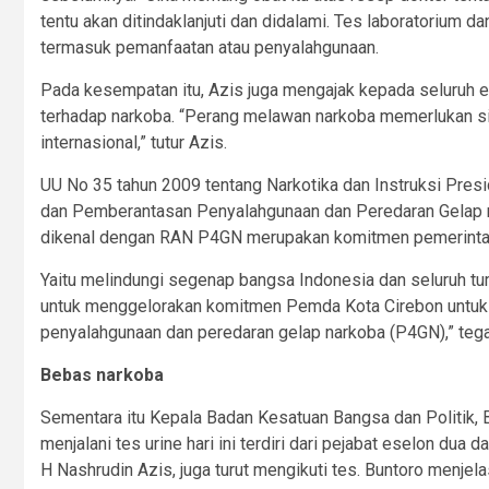
tentu akan ditindaklanjuti dan didalami. Tes laboratorium 
termasuk pemanfaatan atau penyalahgunaan.
Pada kesempatan itu, Azis juga mengajak kepada seluruh
terhadap narkoba. “Perang melawan narkoba memerlukan sine
internasional,” tutur Azis.
UU No 35 tahun 2009 tentang Narkotika dan Instruksi Pre
dan Pemberantasan Penyalahgunaan dan Peredaran Gelap n
dikenal dengan RAN P4GN merupakan komitmen pemerintah 
Yaitu melindungi segenap bangsa Indonesia dan seluruh tump
untuk menggelorakan komitmen Pemda Kota Cirebon untuk
penyalahgunaan dan peredaran gelap narkoba (P4GN),” tega
Bebas narkoba
Sementara itu Kepala Badan Kesatuan Bangsa dan Politik, 
menjalani tes urine hari ini terdiri dari pejabat eselon dua
H Nashrudin Azis, juga turut mengikuti tes. Buntoro menjelask