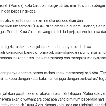
erah (Pemda) Kota Cirebon mengikuti tes urin. Tes urin sebagai
ih dan bebas narkoba.
ini pelayanan tes urin dalam rangka pencegahan dan
 oleh tim terpadu (P4GN) di halaman Balai Kota Cirebon, Senin
gan Pemda Kota Cirebon, yang terdiri dari pejabat eselon dua da
 ini digelar untuk menunjukkan kepada masyarakat bahwa
uruh komponen bangsa. Termasuk penyelenggara pemerintahan d
 selama ini konsisten untuk memerangi dan mengajak masyaraka
ukungan penyelenggara pemerintahan untuk memerangi narkoba. “Te
ti narkoba dengan kata-kata, namun juga dengan perbuatan,” teg
inyatakan positif akan dilakukan sejumlah tahapan. “Kalau ada ya
zis. mereka akan diwawancara obat apa yang diminum beberapa hari
idak masalah,” tutur Azis. Namun kalau ada atas inisiatif sendiri