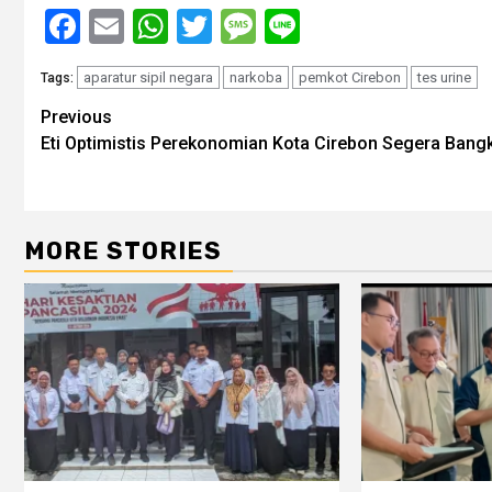
Facebook
Email
WhatsApp
Twitter
Message
Line
aparatur sipil negara
narkoba
pemkot Cirebon
tes urine
Tags:
Post
Previous
Eti Optimistis Perekonomian Kota Cirebon Segera Bangk
navigation
MORE STORIES