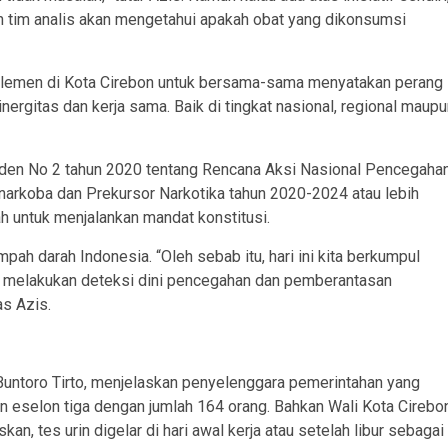
dan tim analis akan mengetahui apakah obat yang dikonsumsi
 elemen di Kota Cirebon untuk bersama-sama menyatakan perang
rgitas dan kerja sama. Baik di tingkat nasional, regional maupu
siden No 2 tahun 2020 tentang Rencana Aksi Nasional Pencegaha
arkoba dan Prekursor Narkotika tahun 2020-2024 atau lebih
untuk menjalankan mandat konstitusi.
ah darah Indonesia. “Oleh sebab itu, hari ini kita berkumpul
 melakukan deteksi dini pencegahan dan pemberantasan
s Azis.
Buntoro Tirto, menjelaskan penyelenggara pemerintahan yang
 dan eselon tiga dengan jumlah 164 orang. Bahkan Wali Kota Cirebo
an, tes urin digelar di hari awal kerja atau setelah libur sebagai