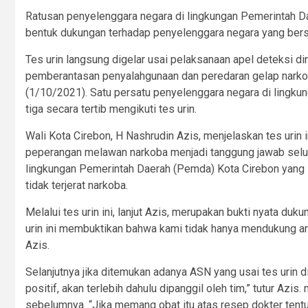
Ratusan penyelenggara negara di lingkungan Pemerintah Da
bentuk dukungan terhadap penyelenggara negara yang bers
Tes urin langsung digelar usai pelaksanaan apel deteksi d
pemberantasan penyalahgunaan dan peredaran gelap narkoba
(1/10/2021). Satu persatu penyelenggara negara di lingkun
tiga secara tertib mengikuti tes urin.
Wali Kota Cirebon, H Nashrudin Azis, menjelaskan tes urin
peperangan melawan narkoba menjadi tanggung jawab sel
lingkungan Pemerintah Daerah (Pemda) Kota Cirebon yang
tidak terjerat narkoba.
Melalui tes urin ini, lanjut Azis, merupakan bukti nyata d
urin ini membuktikan bahwa kami tidak hanya mendukung an
Azis.
Selanjutnya jika ditemukan adanya ASN yang usai tes urin d
positif, akan terlebih dahulu dipanggil oleh tim,” tutur A
sebelumnya. “Jika memang obat itu atas resep dokter tentu t