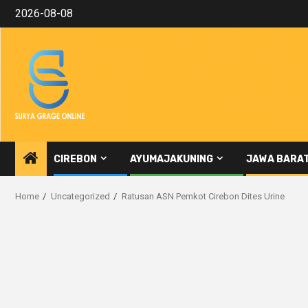
Skip
2026-08-08
to
content
CIREBON
AYUMAJAKUNING
JAWA BARA
Home
Uncategorized
Ratusan ASN Pemkot Cirebon Dites Urine