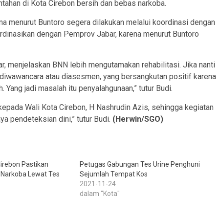
ahan di Kota Cirebon bersih dan bebas narkoba.
na menurut Buntoro segera dilakukan melalui koordinasi dengan
ordinasikan dengan Pemprov Jabar, karena menurut Buntoro
r, menjelaskan BNN lebih mengutamakan rehabilitasi. Jika nanti
 diwawancara atau diasesmen, yang bersangkutan positif karena
 Yang jadi masalah itu penyalahgunaan,” tutur Budi.
epada Wali Kota Cirebon, H Nashrudin Azis, sehingga kegiatan
aya pendeteksian dini,” tutur Budi.
(Herwin/SGO)
Cirebon Pastikan
Petugas Gabungan Tes Urine Penghuni
 Narkoba Lewat Tes
Sejumlah Tempat Kos
2021-11-24
dalam "Kota"