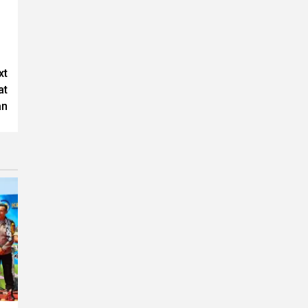
xt
at
an