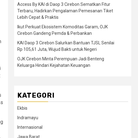
Access By KAI di Daop 3 Cirebon Sematkan Fitur
Terbaru, Hadirkan Pengalaman Pemesanan Tiket
Lebih Cepat & Praktis
Ikut Perkuat Ekosistem Komoditas Garam, OJK
Cirebon Gandeng Pemda & Perbankan
n
KAI Daop 3 Cirebon Salurkan Bantuan TJSL Senilai
Rp 105,61 Juta, Wujud Bakti untuk Negeri
OJK Cirebon Minta Perempuan Jadi Benteng
Keluarga Hindari Kejahatan Keuangan
i
t
KATEGORI
s
as
Ekbis
Indramayu
ng
Internasional
,
Jawa Barat