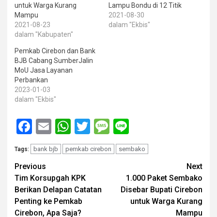
untuk Warga Kurang
Lampu Bondu di 12 Titik
Mampu
2021-08-30
2021-08-23
dalam "Ekbis"
dalam "Kabupaten"
Pemkab Cirebon dan Bank
BJB Cabang SumberJalin
MoU Jasa Layanan
Perbankan
2023-01-03
dalam "Ekbis"
Facebook
Email
WhatsApp
Twitter
Message
Line
bank bjb
pemkab cirebon
sembako
Tags:
Post
Previous
Next
Tim Korsupgah KPK
1.000 Paket Sembako
navigation
Berikan Delapan Catatan
Disebar Bupati Cirebon
Penting ke Pemkab
untuk Warga Kurang
Cirebon, Apa Saja?
Mampu