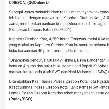
CIREBON, (SGOnline).-
Sebagai upaya menumbuhkan rasa cinta masyarakat kepada
lebih dekat dengan masyarakat, Kapolres Cirebon Kota, A
Jama, memberikan bantuan berupa Alquran dan buku agama
Kabupaten Cirebon, Rabu (8/9/2021).
Kapolres Cirebon Kota, AKBP Imron Ermawan, melalui Kasat 
yang dilakukan Kapolres Cirebon Kota laksanakan selama b
buku bacaan dan 40 paket beras serta mi instan.
“Diharapkan pengurus Musala Al-Ikhlas, Desa Bandengan,
bantuan Alquran dan buku-buku agama dari Bapak Kapolres 
masyarakat kepada Allah SWT dan Nabi Muhammad SAW,” u
Ditambahkan Kasi Humas Polres Cirebon Kota, Iptu Ngatidja
Kasat Binmas Polres Cirebon Kota, Kanit Kamsel Sat lanta
Lantas Polres Cirebon Kota dan tokoh masyarakat, serta 
(Ruddy/SGO)