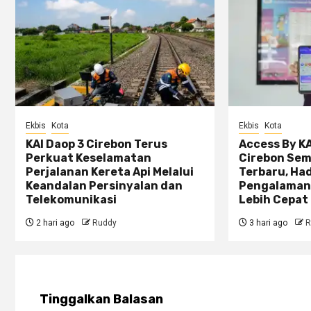
Ekbis
Kota
Ekbis
Kota
KAI Daop 3 Cirebon Terus
Access By KA
Perkuat Keselamatan
Cirebon Sem
Perjalanan Kereta Api Melalui
Terbaru, Ha
Keandalan Persinyalan dan
Pengalaman
Telekomunikasi
Lebih Cepat 
2 hari ago
Ruddy
3 hari ago
R
Tinggalkan Balasan