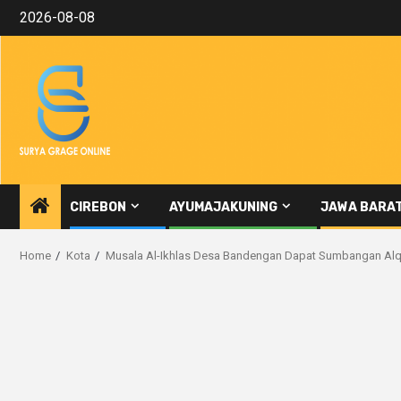
Skip
2026-08-08
to
content
CIREBON
AYUMAJAKUNING
JAWA BARA
Home
Kota
Musala Al-Ikhlas Desa Bandengan Dapat Sumbangan Alqur