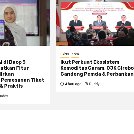
Ekbis
Kota
I di Daop 3
Ikut Perkuat Ekosistem
atkan Fitur
Komoditas Garam, OJK Cireb
dirkan
Gandeng Pemda & Perbankan
 Pemesanan Tiket
4 hari ago
Ruddy
& Praktis
uddy