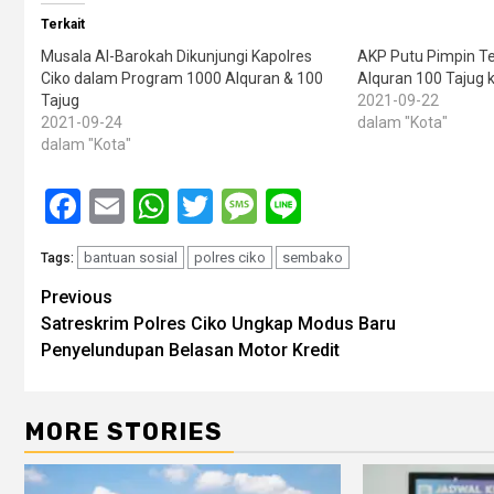
Terkait
Musala Al-Barokah Dikunjungi Kapolres
AKP Putu Pimpin T
Ciko dalam Program 1000 Alquran & 100
Alquran 100 Tajug 
Tajug
2021-09-22
2021-09-24
dalam "Kota"
dalam "Kota"
Facebook
Email
WhatsApp
Twitter
Message
Line
bantuan sosial
polres ciko
sembako
Tags:
Post
Previous
Satreskrim Polres Ciko Ungkap Modus Baru
navigation
Penyelundupan Belasan Motor Kredit
MORE STORIES