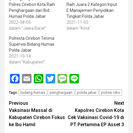
Polres Cirebon Kota Raih
Raih Juara 2 Kategori Input
Penghargaan dari Bid
E Manajemen Penyidikan
Humas Polda Jabar
Tingkat Polda Jabar
2022-08-05
2021-11-05
dalam "Jawa Barat"
dalam "Kota"
Polresta Cirebon Terima
Supervisi Bidang Humas
Polda Jabar
2021-10-14
dalam "Kabupaten"
Facebook
Email
WhatsApp
Twitter
Message
Line
bidang humas
penghargaan
polda jabar
polres ciko
Tags:
Post
Previous
Next
Vaksinasi Massal di
Kapolres Cirebon Kota
navigation
Kabupaten Cirebon Fokus
Cek Vaksinasi Covid-19 di
ke Ibu Hamil
PT Pertamina EP Asset 3