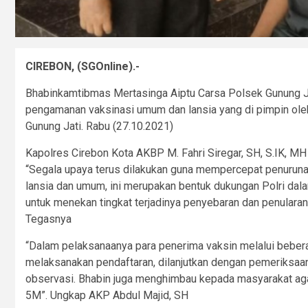
CIREBON, (SGOnline).-
Bhabinkamtibmas Mertasinga Aiptu Carsa Polsek Gunung Ja
pengamanan vaksinasi umum dan lansia yang di pimpin oleh 
Gunung Jati. Rabu (27.10.2021)
Kapolres Cirebon Kota AKBP M. Fahri Siregar, SH, S.IK, M
“Segala upaya terus dilakukan guna mempercepat penurunan
lansia dan umum, ini merupakan bentuk dukungan Polri dal
untuk menekan tingkat terjadinya penyebaran dan penularan
Tegasnya
“Dalam pelaksanaanya para penerima vaksin melalui beberap
melaksanakan pendaftaran, dilanjutkan dengan pemeriksaan
observasi. Bhabin juga menghimbau kepada masyarakat aga
5M”. Ungkap AKP Abdul Majid, SH