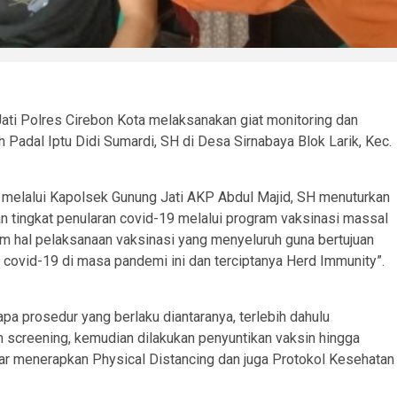
ti Polres Cirebon Kota melaksanakan giat monitoring dan
Padal Iptu Didi Sumardi, SH di Desa Sirnabaya Blok Larik, Kec.
H melalui Kapolsek Gunung Jati AKP Abdul Majid, SH menuturkan
 tingkat penularan covid-19 melalui program vaksinasi massal
am hal pelaksanaan vaksinasi yang menyeluruh guna bertujuan
 covid-19 di masa pandemi ini dan terciptanya Herd Immunity”.
a prosedur yang berlaku diantaranya, terlebih dahulu
 screening, kemudian dilakukan penyuntikan vaksin hingga
r menerapkan Physical Distancing dan juga Protokol Kesehatan