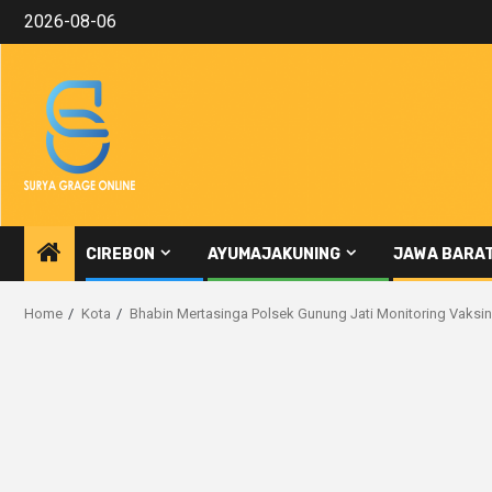
Skip
2026-08-06
to
content
CIREBON
AYUMAJAKUNING
JAWA BARA
Home
Kota
Bhabin Mertasinga Polsek Gunung Jati Monitoring Vaksi