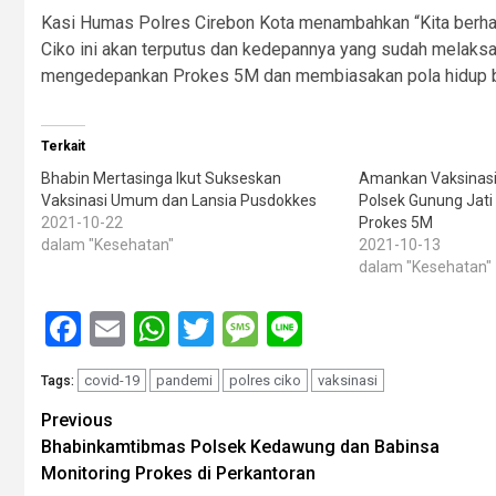
Kasi Humas Polres Cirebon Kota menambahkan “Kita berhar
Ciko ini akan terputus dan kedepannya yang sudah melaksa
mengedepankan Prokes 5M dan membiasakan pola hidup bers
Terkait
Bhabin Mertasinga Ikut Sukseskan
Amankan Vaksinasi
Vaksinasi Umum dan Lansia Pusdokkes
Polsek Gunung Jati
2021-10-22
Prokes 5M
dalam "Kesehatan"
2021-10-13
dalam "Kesehatan"
Facebook
Email
WhatsApp
Twitter
Message
Line
covid-19
pandemi
polres ciko
vaksinasi
Tags:
Post
Previous
Bhabinkamtibmas Polsek Kedawung dan Babinsa
navigation
Monitoring Prokes di Perkantoran