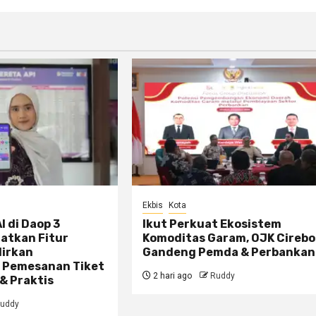
Ekbis
Kota
I di Daop 3
Ikut Perkuat Ekosistem
atkan Fitur
Komoditas Garam, OJK Cireb
dirkan
Gandeng Pemda & Perbankan
 Pemesanan Tiket
2 hari ago
Ruddy
& Praktis
uddy