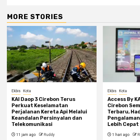
MORE STORIES
Ekbis
Kota
Ekbis
Kota
KAI Daop 3 Cirebon Terus
Access By KA
Perkuat Keselamatan
Cirebon Sem
Perjalanan Kereta Api Melalui
Terbaru, Ha
Keandalan Persinyalan dan
Pengalaman
Telekomunikasi
Lebih Cepat 
11 jam ago
Ruddy
1 hari ago
R