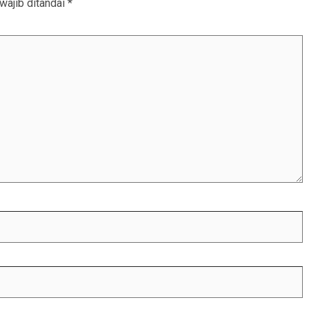
wajib ditandai
*