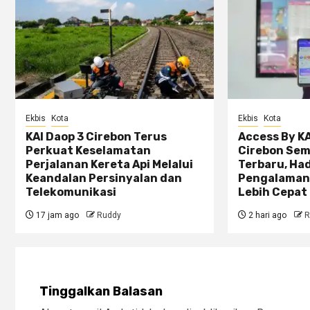
Ekbis
Kota
Ekbis
Kota
KAI Daop 3 Cirebon Terus
Access By KA
Perkuat Keselamatan
Cirebon Sem
Perjalanan Kereta Api Melalui
Terbaru, Ha
Keandalan Persinyalan dan
Pengalaman
Telekomunikasi
Lebih Cepat 
17 jam ago
Ruddy
2 hari ago
R
Tinggalkan Balasan