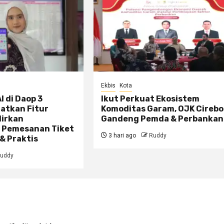
Ekbis
Kota
I di Daop 3
Ikut Perkuat Ekosistem
atkan Fitur
Komoditas Garam, OJK Cireb
dirkan
Gandeng Pemda & Perbankan
 Pemesanan Tiket
3 hari ago
Ruddy
& Praktis
uddy