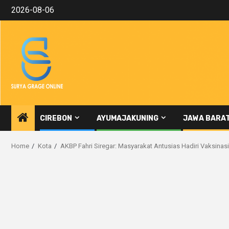
Skip
2026-08-06
to
content
CIREBON
AYUMAJAKUNING
JAWA BARA
Home
Kota
AKBP Fahri Siregar: Masyarakat Antusias Hadiri Vaksinas