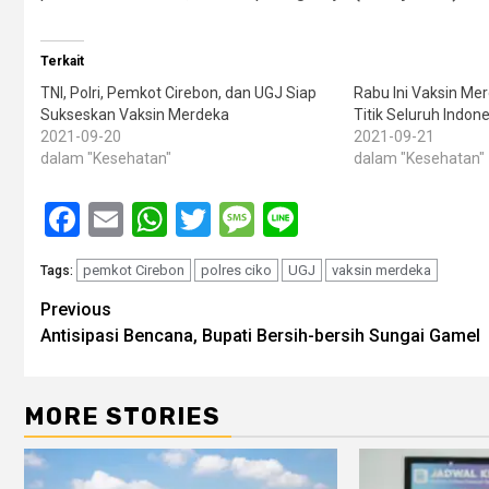
Terkait
TNI, Polri, Pemkot Cirebon, dan UGJ Siap
Rabu Ini Vaksin Me
Sukseskan Vaksin Merdeka
Titik Seluruh Indone
2021-09-20
2021-09-21
dalam "Kesehatan"
dalam "Kesehatan"
Facebook
Email
WhatsApp
Twitter
Message
Line
pemkot Cirebon
polres ciko
UGJ
vaksin merdeka
Tags:
Post
Previous
Antisipasi Bencana, Bupati Bersih-bersih Sungai Gamel
navigation
MORE STORIES