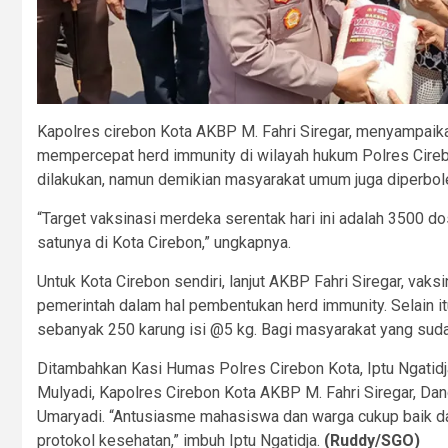
Kapolres cirebon Kota AKBP M. Fahri Siregar, menyampaika
mempercepat herd immunity di wilayah hukum Polres Cirebon
dilakukan, namun demikian masyarakat umum juga diperbol
“Target vaksinasi merdeka serentak hari ini adalah 3500 dos
satunya di Kota Cirebon,” ungkapnya.
Untuk Kota Cirebon sendiri, lanjut AKBP Fahri Siregar, vak
pemerintah dalam hal pembentukan herd immunity. Selain it
sebanyak 250 karung isi @5 kg. Bagi masyarakat yang suda
Ditambahkan Kasi Humas Polres Cirebon Kota, Iptu Ngatidja
Mulyadi, Kapolres Cirebon Kota AKBP M. Fahri Siregar, Dan
Umaryadi. “Antusiasme mahasiswa dan warga cukup baik 
protokol kesehatan,” imbuh Iptu Ngatidja.
(Ruddy/SGO)