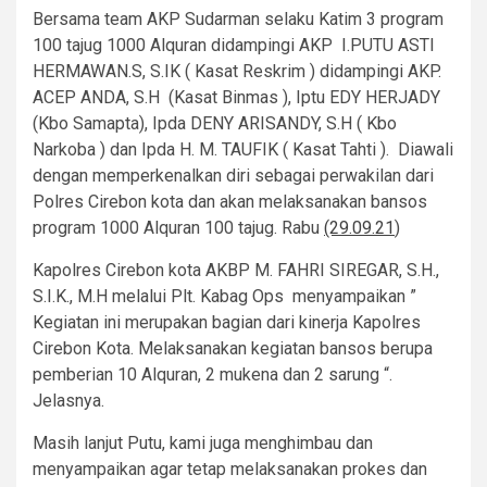
Bersama team AKP Sudarman selaku Katim 3 program
100 tajug 1000 Alquran didampingi AKP I.PUTU ASTI
HERMAWAN.S, S.IK ( Kasat Reskrim ) didampingi AKP.
ACEP ANDA, S.H (Kasat Binmas ), Iptu EDY HERJADY
(Kbo Samapta), Ipda DENY ARISANDY, S.H ( Kbo
Narkoba ) dan Ipda H. M. TAUFIK ( Kasat Tahti ). Diawali
dengan memperkenalkan diri sebagai perwakilan dari
Polres Cirebon kota dan akan melaksanakan bansos
program 1000 Alquran 100 tajug. Rabu
(29.09.21
)
Kapolres Cirebon kota AKBP M. FAHRI SIREGAR, S.H.,
S.I.K., M.H melalui Plt. Kabag Ops menyampaikan ”
Kegiatan ini merupakan bagian dari kinerja Kapolres
Cirebon Kota. Melaksanakan kegiatan bansos berupa
pemberian 10 Alquran, 2 mukena dan 2 sarung “.
Jelasnya.
Masih lanjut Putu, kami juga menghimbau dan
menyampaikan agar tetap melaksanakan prokes dan