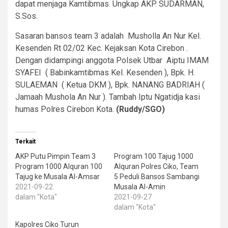
dapat menjaga Kamtibmas. Ungkap AKP. SUDARMAN,
S.Sos.
Sasaran bansos team 3 adalah Musholla An Nur Kel.
Kesenden Rt 02/02 Kec. Kejaksan Kota Cirebon .
Dengan didampingi anggota Polsek Utbar Aiptu IMAM
SYAFEI ( Babinkamtibmas Kel. Kesenden ), Bpk. H.
SULAEMAN ( Ketua DKM ), Bpk. NANANG BADRIAH (
Jamaah Mushola An Nur ). Tambah Iptu Ngatidja kasi
humas Polres Cirebon Kota.
(Ruddy/SGO)
Terkait
AKP Putu Pimpin Team 3
Program 100 Tajug 1000
Program 1000 Alquran 100
Alquran Polres Ciko, Team
Tajug ke Musala Al-Amsar
5 Peduli Bansos Sambangi
2021-09-22
Musala Al-Amin
dalam "Kota"
2021-09-27
dalam "Kota"
Kapolres Ciko Turun