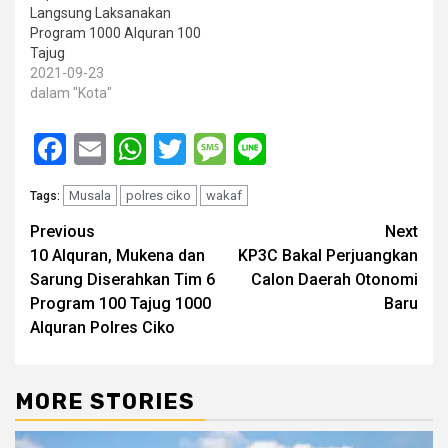
Langsung Laksanakan
Program 1000 Alquran 100
Tajug
2021-09-23
dalam "Kota"
Facebook
Email
WhatsApp
Twitter
Message
Line
Musala
polres ciko
wakaf
Tags:
Post
Previous
Next
10 Alquran, Mukena dan
KP3C Bakal Perjuangkan
navigation
Sarung Diserahkan Tim 6
Calon Daerah Otonomi
Program 100 Tajug 1000
Baru
Alquran Polres Ciko
MORE STORIES