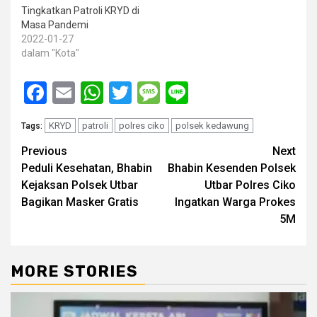
Tingkatkan Patroli KRYD di
Masa Pandemi
2022-01-27
dalam "Kota"
Facebook
Email
WhatsApp
Twitter
Message
Line
KRYD
patroli
polres ciko
polsek kedawung
Tags:
Post
Previous
Next
Peduli Kesehatan, Bhabin
Bhabin Kesenden Polsek
navigation
Kejaksan Polsek Utbar
Utbar Polres Ciko
Bagikan Masker Gratis
Ingatkan Warga Prokes
5M
MORE STORIES