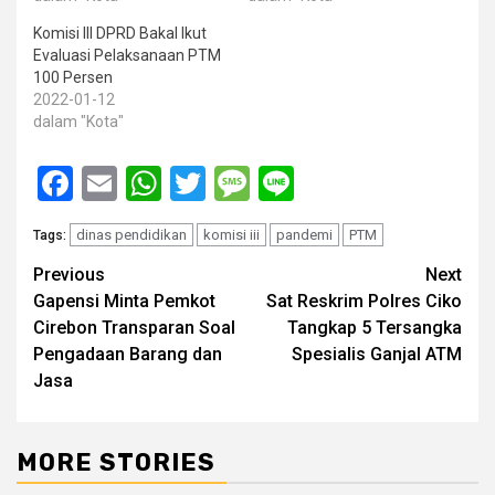
Komisi III DPRD Bakal Ikut
Evaluasi Pelaksanaan PTM
100 Persen
2022-01-12
dalam "Kota"
Facebook
Email
WhatsApp
Twitter
Message
Line
dinas pendidikan
komisi iii
pandemi
PTM
Tags:
Post
Previous
Next
Gapensi Minta Pemkot
Sat Reskrim Polres Ciko
navigation
Cirebon Transparan Soal
Tangkap 5 Tersangka
Pengadaan Barang dan
Spesialis Ganjal ATM
Jasa
MORE STORIES