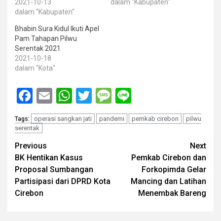
2021-10-13
dalam "Kabupaten"
dalam "Kabupaten"
Bhabin Sura Kidul Ikuti Apel
Pam Tahapan Pilwu
Serentak 2021
2021-10-18
dalam "Kota"
Facebook
Email
WhatsApp
Twitter
Message
Line
operasi sangkan jati
pandemi
pemkab cirebon
pilwu
Tags:
serentak
Post
Previous
Next
BK Hentikan Kasus
Pemkab Cirebon dan
navigation
Proposal Sumbangan
Forkopimda Gelar
Partisipasi dari DPRD Kota
Mancing dan Latihan
Cirebon
Menembak Bareng