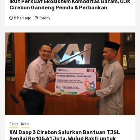
Ikut Perkuat Ekosistem Komoditas Garam, OJK
Cirebon Gandeng Pemda & Perbankan
5 hari ago
Ruddy
Ekbis
Kota
KAI Daop 3 Cirebon Salurkan Bantuan TJSL
Senilai Rp 105,61 Juta, Wujud Bakti untuk