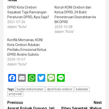
Terkait
DPRD Kota Cirebon
Kisruh KONI Cirebon dan
Sepakati Tiga Rancangan
Ketua DPRD, 24 Bukti
Peraturan DPRD, Apa Saja?
Perseteruan Diserahkan ke
2021-07-26
BK DPRD
dalam "Kota"
2024-10-08
dalam "Kota"
Konflik Memanas, KONI
Kota Cirebon Adukan
Perilaku Emosional Ketua
DPRD Andrie Sulistio
2024-10-07
dalam "Kota"
Facebook
Email
WhatsApp
Twitter
Message
Line
badan kehormatan
dprd kota cirebon
kalender
Tags:
proposal
Post
Previous
Next
Aparat Polsek Gunung Jati
Pilwu Serentak, Wabup