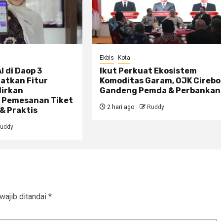
Ekbis
Kota
I di Daop 3
Ikut Perkuat Ekosistem
atkan Fitur
Komoditas Garam, OJK Cireb
dirkan
Gandeng Pemda & Perbankan
 Pemesanan Tiket
2 hari ago
Ruddy
& Praktis
uddy
wajib ditandai
*