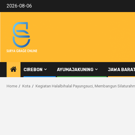
Skip
2026-08-06
to
content
CIREBON
AYUMAJAKUNING
JAWA BARA
Home
Kota
Kegiatan Halalbihalal Payungsuci, Membangun Silaturah