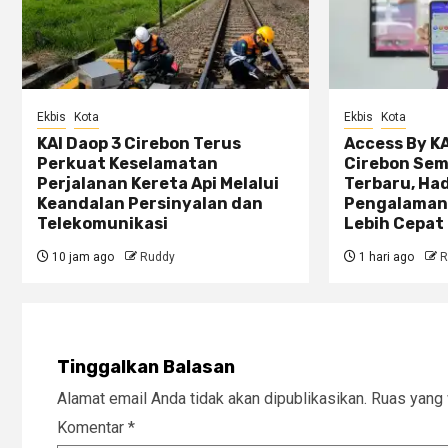
Ekbis
Kota
Ekbis
Kota
KAI Daop 3 Cirebon Terus
Access By KA
Perkuat Keselamatan
Cirebon Sem
Perjalanan Kereta Api Melalui
Terbaru, Ha
Keandalan Persinyalan dan
Pengalaman
Telekomunikasi
Lebih Cepat 
10 jam ago
Ruddy
1 hari ago
R
Tinggalkan Balasan
Alamat email Anda tidak akan dipublikasikan.
Ruas yang 
Komentar
*