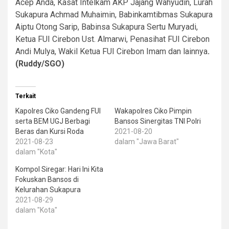
Acep Anda, Kasat Intelkam AKP Jajang Wahyudin, Lurah
Sukapura Achmad Muhaimin, Babinkamtibmas Sukapura
Aiptu Otong Sarip, Babinsa Sukapura Sertu Muryadi,
Ketua FUI Cirebon Ust. Almarwi, Penasihat FUI Cirebon
Andi Mulya, Wakil Ketua FUI Cirebon Imam dan lainnya
.
(Ruddy/SGO)
Terkait
Kapolres Ciko Gandeng FUI
Wakapolres Ciko Pimpin
serta BEM UGJ Berbagi
Bansos Sinergitas TNI Polri
Beras dan Kursi Roda
2021-08-20
2021-08-23
dalam "Jawa Barat"
dalam "Kota"
Kompol Siregar: Hari Ini Kita
Fokuskan Bansos di
Kelurahan Sukapura
2021-08-29
dalam "Kota"