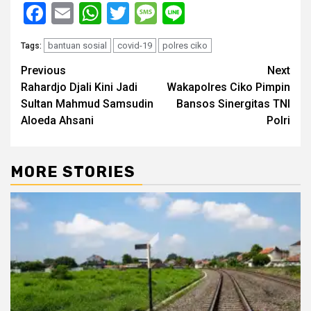
Facebook
Email
WhatsApp
Twitter
Message
Line
bantuan sosial
covid-19
polres ciko
Tags:
Post
Previous
Next
Rahardjo Djali Kini Jadi
Wakapolres Ciko Pimpin
navigation
Sultan Mahmud Samsudin
Bansos Sinergitas TNI
Aloeda Ahsani
Polri
MORE STORIES