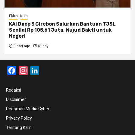
Ekbis
Kota
KAI Daop 3 Cirebon Salurkan Bantuan TJSL
Senilai Rp 105,61 Juta, Wujud Bakti untuk
Negeri
3 hari ago
Ruddy
Facebook
Instagram
LinkedIn
Redaksi
Disclaimer
Pedoman Media Cyber
Privacy Policy
Tentang Kami