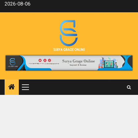
Skip
2026-08-06
to
content
Primary
Menu