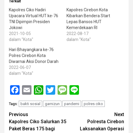
Terkait
Kapolres Ciko Hadiri
Kapolres Cirebon Kota
Upacara Virtual HUT ke-76
Kibarkan Bendera Start
TNI Dipimpin Presiden
Lepas Bansos HUT
Jokowi
Kemerdekaan RI
2021-10-05
2022-08-17
dalam "Kota"
dalam "Kota"
Hari Bhayangkara ke-76
Polres Cirebon Kota
Diwarnai Aksi Donor Darah
2022-06-07
dalam "Kota"
Facebook
Email
WhatsApp
Twitter
Message
Line
bakti sosial
garnizun
pandemi
polres ciko
Tags:
Post
Previous
Next
Kapolres Ciko Salurkan 35
Polresta Cirebon
navigation
Paket Beras 175 bagi
Laksanakan Operasi