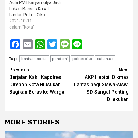
Aula PMII Karyamulya Jadi
Lokasi Bansos Kasat
Lantas Polres Ciko
2021-10-11
dalam "Kota"
Facebook
Email
WhatsApp
Twitter
Message
Line
bantuan sosial
pandemi
polres ciko
satlantas
Tags:
Post
Previous
Next
Berjalan Kaki, Kapolres
AKP Habibi: Dikmas
navigation
Cirebon Kota Blusukan
Lantas bagi Siswa-siswi
Bagikan Beras ke Warga
SD Sangat Penting
Dilakukan
MORE STORIES