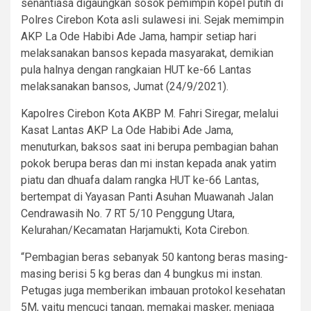
senantiasa digaungkan sosok pemimpin kopel putih di
Polres Cirebon Kota asli sulawesi ini. Sejak memimpin
AKP La Ode Habibi Ade Jama, hampir setiap hari
melaksanakan bansos kepada masyarakat, demikian
pula halnya dengan rangkaian HUT ke-66 Lantas
melaksanakan bansos, Jumat (24/9/2021).
Kapolres Cirebon Kota AKBP M. Fahri Siregar, melalui
Kasat Lantas AKP La Ode Habibi Ade Jama,
menuturkan, baksos saat ini berupa pembagian bahan
pokok berupa beras dan mi instan kepada anak yatim
piatu dan dhuafa dalam rangka HUT ke-66 Lantas,
bertempat di Yayasan Panti Asuhan Muawanah Jalan
Cendrawasih No. 7 RT 5/10 Penggung Utara,
Kelurahan/Kecamatan Harjamukti, Kota Cirebon.
“Pembagian beras sebanyak 50 kantong beras masing-
masing berisi 5 kg beras dan 4 bungkus mi instan.
Petugas juga memberikan imbauan protokol kesehatan
5M, yaitu mencuci tangan, memakai masker, menjaga