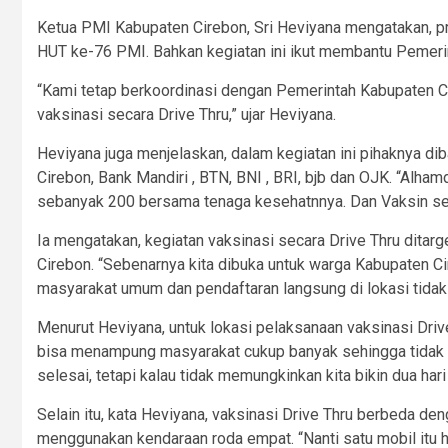
Ketua PMI Kabupaten Cirebon, Sri Heviyana mengatakan, pr
HUT ke-76 PMI. Bahkan kegiatan ini ikut membantu Pemeri
“Kami tetap berkoordinasi dengan Pemerintah Kabupaten C
vaksinasi secara Drive Thru,” ujar Heviyana.
Heviyana juga menjelaskan, dalam kegiatan ini pihaknya dib
Cirebon, Bank Mandiri , BTN, BNI , BRI, bjb dan OJK. “Alh
sebanyak 200 bersama tenaga kesehatnnya. Dan Vaksin sendi
Ia mengatakan, kegiatan vaksinasi secara Drive Thru ditar
Cirebon. “Sebenarnya kita dibuka untuk warga Kabupaten Ci
masyarakat umum dan pendaftaran langsung di lokasi tidak
Menurut Heviyana, untuk lokasi pelaksanaan vaksinasi Dri
bisa menampung masyarakat cukup banyak sehingga tidak m
selesai, tetapi kalau tidak memungkinkan kita bikin dua har
Selain itu, kata Heviyana, vaksinasi Drive Thru berbeda d
menggunakan kendaraan roda empat. “Nanti satu mobil itu ha