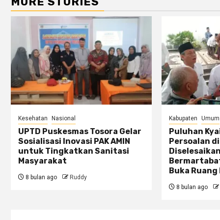
MORE STORIES
Kesehatan
Nasional
Kabupaten
Umum
UPTD Puskesmas Tosora Gelar
Puluhan Kya
Sosialisasi Inovasi PAK AMIN
Persoalan d
untuk Tingkatkan Sanitasi
Diselesaika
Masyarakat
Bermartabat
Buka Ruang 
8 bulan ago
Ruddy
8 bulan ago