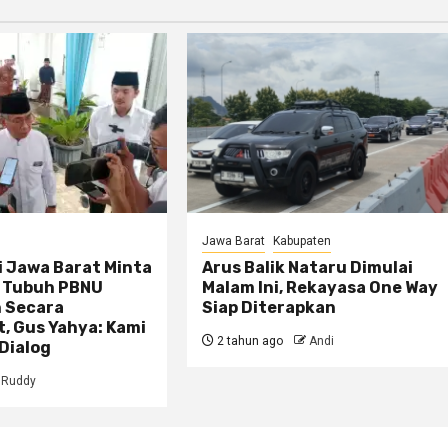
Jawa Barat
Kabupaten
i Jawa Barat Minta
Arus Balik Nataru Dimulai
i Tubuh PBNU
Malam Ini, Rekayasa One Way
n Secara
Siap Diterapkan
, Gus Yahya: Kami
2 tahun ago
Andi
Dialog
Ruddy