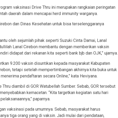
ogram vaksinasi Drive Thru ini merupakan rangkaian peringatan
ntah daerah dalam mencapai herd immunity warganya.
irebon dan Dinas Kesehatan untuk bisa terselenggaranya
antu oleh sejumlah pihak seperti Suzuki Cinta Damai, Lanal
amdullilah Lanal Cirebon membantu dengan memberikan vaksin
ri didapat dari rekanan kita seperti bank bjb dan OJK,” ujarnya.
getkan 9.200 vaksin disuntikan kepada masyarakat Kabupaten
rebon, tetapi setelah mempertimbangan akhirnya kita buka untuk
 menerima pendaftaran secara Online,” kata Heviyana.
ve Thru diambil di GOR Watubellah Sumber. Sebab, GOR tersebut
enyebabkan kemacetan. “Kita targetkan kegiatan satu hari
i pelaksanaannya,” paparnya.
engan vaksinasi pada umumnya. Sebab, masyarakat harus
nya tiga orang yang di vaksin. Jadi mulai dari pendataan,