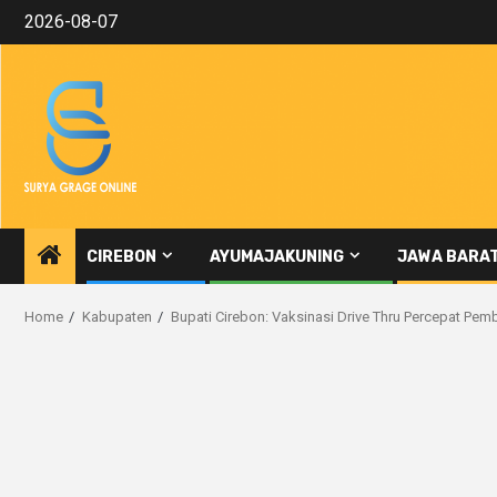
Skip
2026-08-07
to
content
CIREBON
AYUMAJAKUNING
JAWA BARA
Home
Kabupaten
Bupati Cirebon: Vaksinasi Drive Thru Percepat P