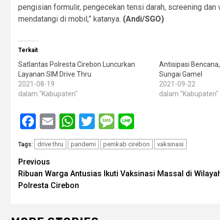
pengisian formulir, pengecekan tensi darah, screening dan 
mendatangi di mobil,” katanya.
(Andi/SGO)
Terkait
Satlantas Polresta Cirebon Luncurkan
Antisipasi Bencana,
Layanan SIM Drive Thru
Sungai Gamel
2021-08-19
2021-09-22
dalam "Kabupaten"
dalam "Kabupaten"
Facebook
Email
WhatsApp
Twitter
Message
Line
drive thru
pandemi
pemkab cirebon
vaksinasi
Tags:
Post
Previous
Ribuan Warga Antusias Ikuti Vaksinasi Massal di Wilaya
navigation
Polresta Cirebon