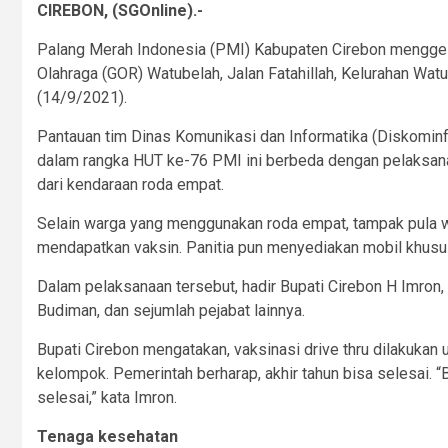
CIREBON, (SGOnline).-
Palang Merah Indonesia (PMI) Kabupaten Cirebon menggelar
Olahraga (GOR) Watubelah, Jalan Fatahillah, Kelurahan Wa
(14/9/2021).
Pantauan tim Dinas Komunikasi dan Informatika (Diskominf
dalam rangka HUT ke-76 PMI ini berbeda dengan pelaksanaan
dari kendaraan roda empat.
Selain warga yang menggunakan roda empat, tampak pula 
mendapatkan vaksin. Panitia pun menyediakan mobil khusus 
Dalam pelaksanaan tersebut, hadir Bupati Cirebon H Imron,
Budiman, dan sejumlah pejabat lainnya.
Bupati Cirebon mengatakan, vaksinasi drive thru dilakuka
kelompok. Pemerintah berharap, akhir tahun bisa selesai. 
selesai,” kata Imron.
Tenaga kesehatan