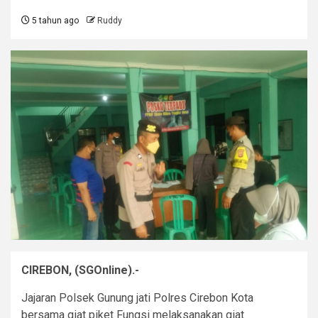
5 tahun ago
Ruddy
CIREBON, (SGOnline).-
Jajaran Polsek Gunung jati Polres Cirebon Kota
bersama giat piket Fungsi melaksanakan giat