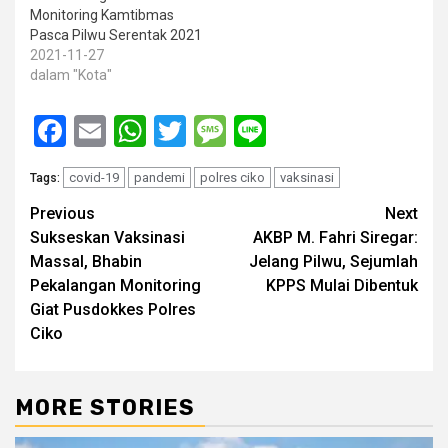
Monitoring Kamtibmas
Pasca Pilwu Serentak 2021
2021-11-27
dalam "Kota"
Facebook
Email
WhatsApp
Twitter
Message
Line
covid-19
pandemi
polres ciko
vaksinasi
Tags:
Post
Previous
Next
Sukseskan Vaksinasi
AKBP M. Fahri Siregar:
navigation
Massal, Bhabin
Jelang Pilwu, Sejumlah
Pekalangan Monitoring
KPPS Mulai Dibentuk
Giat Pusdokkes Polres
Ciko
MORE STORIES