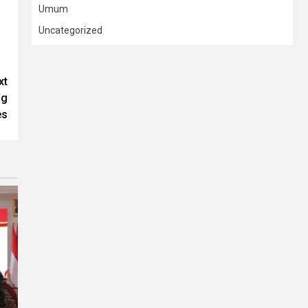
Umum
Uncategorized
xt
ng
es