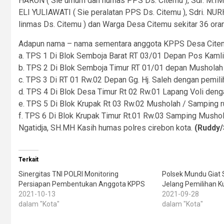
HARUN ( Sie umum dan humas PPS Ds. Citemu ), Sdr. M.IMR
ELI YULIAWATI ( Sie peralatan PPS Ds. Citemu ), Sdri. NUR
linmas Ds. Citemu ) dan Warga Desa Citemu sekitar 36 ora
Adapun nama – nama sementara anggota KPPS Desa Citemu
a. TPS 1 Di Blok Semboja Barat RT 03/01 Depan Pos Kamli
b. TPS 2 Di Blok Semboja Timur RT 01/01 depan Musholah 
c. TPS 3 Di RT 01 Rw.02 Depan Gg. Hj. Saleh dengan pemili
d. TPS 4 Di Blok Desa Timur Rt 02 Rw.01 Lapang Voli deng
e. TPS 5 Di Blok Krupak Rt 03 Rw.02 Musholah / Samping r
f. TPS 6 Di Blok Krupak Timur Rt.01 Rw.03 Samping Mushol
Ngatidja, SH.MH Kasih humas polres cirebon kota.
(Ruddy
Terkait
Sinergitas TNI POLRI Monitoring
Polsek Mundu Gia
Persiapan Pembentukan Anggota KPPS
Jelang Pemilihan 
2021-10-13
2021-09-28
dalam "Kota"
dalam "Kota"