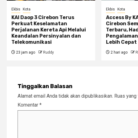
Ekbis
Kota
Ekbis
Kota
KAI Daop 3 Cirebon Terus
Access By KA
Perkuat Keselamatan
Cirebon Sem
Perjalanan Kereta Api Melalui
Terbaru, Ha
Keandalan Persinyalan dan
Pengalaman
Telekomunikasi
Lebih Cepat 
23 jam ago
Ruddy
2 hari ago
R
Tinggalkan Balasan
Alamat email Anda tidak akan dipublikasikan.
Ruas yang 
Komentar
*