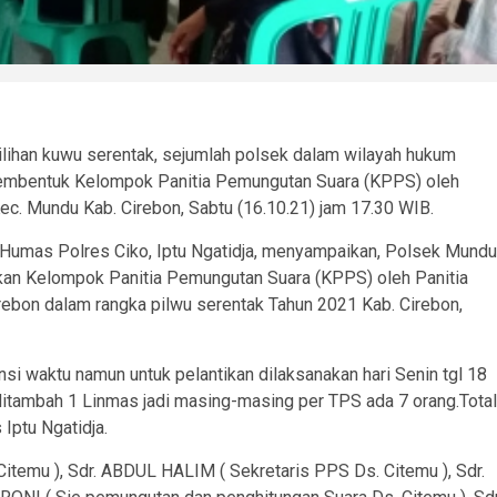
ihan kuwu serentak, sejumlah polsek dalam wilayah hukum
membentuk Kelompok Panitia Pemungutan Suara (KPPS) oleh
ec. Mundu Kab. Cirebon, Sabtu (16.10.21) jam 17.30 WIB.
i Humas Polres Ciko, Iptu Ngatidja, menyampaikan, Polsek Mundu
an Kelompok Panitia Pemungutan Suara (KPPS) oleh Panitia
bon dalam rangka pilwu serentak Tahun 2021 Kab. Cirebon,
si waktu namun untuk pelantikan dilaksanakan hari Senin tgl 18
itambah 1 Linmas jadi masing-masing per TPS ada 7 orang.Total
Iptu Ngatidja.
itemu ), Sdr. ABDUL HALIM ( Sekretaris PPS Ds. Citemu ), Sdr.