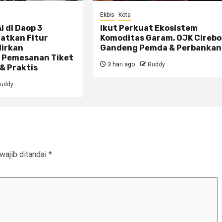
Ekbis
Kota
I di Daop 3
Ikut Perkuat Ekosistem
atkan Fitur
Komoditas Garam, OJK Cireb
dirkan
Gandeng Pemda & Perbankan
 Pemesanan Tiket
3 hari ago
Ruddy
& Praktis
uddy
wajib ditandai
*