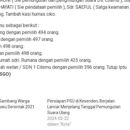
ONI ( Sie pemungutan dan penghitungan Suara Ds. Citemu ), Sdr
HAYATI ( Sie pendataan pemilih ), Sdr. SAEFUL ( Satga keamanan
ng. Tambah kasi humas ciko.
 sebagai berikut :
ng dengan pemilih 494 orang.
dengan pemilih 497 orang.
h 498 orang.
an pemilih 498 orang.
umah sdri. Rumana dengan pemilih 425 orang.
ah wetan / SDN 1 Citemu dengan pemilih 396 orang. Tutup Iptu
/SGO)
t Sambang Warga
Persiapan PSU di Kesenden, Berjalan
Kuwu Serentak 2021
Lancar Menjelang Tanggal Pemungutan
Suara Ulang
2024-02-22
dalam "Kota"