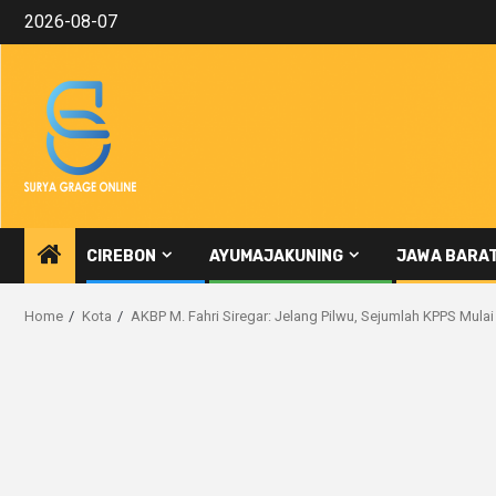
Skip
2026-08-07
to
content
CIREBON
AYUMAJAKUNING
JAWA BARA
Home
Kota
AKBP M. Fahri Siregar: Jelang Pilwu, Sejumlah KPPS Mulai