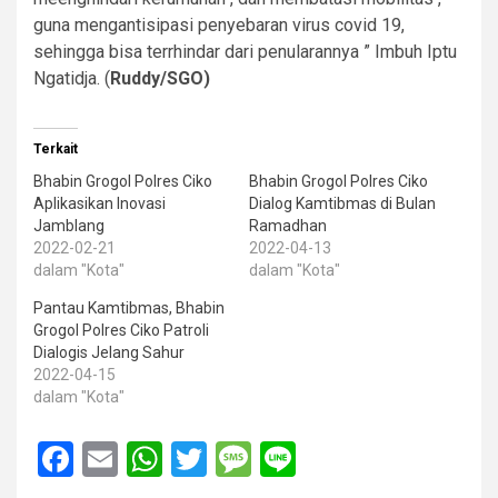
guna mengantisipasi penyebaran virus covid 19,
sehingga bisa terrhindar dari penularannya ” Imbuh Iptu
Ngatidja. (
Ruddy/SGO)
Terkait
Bhabin Grogol Polres Ciko
Bhabin Grogol Polres Ciko
Aplikasikan Inovasi
Dialog Kamtibmas di Bulan
Jamblang
Ramadhan
2022-02-21
2022-04-13
dalam "Kota"
dalam "Kota"
Pantau Kamtibmas, Bhabin
Grogol Polres Ciko Patroli
Dialogis Jelang Sahur
2022-04-15
dalam "Kota"
Facebook
Email
WhatsApp
Twitter
Message
Line