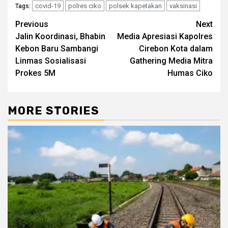
covid-19
polres ciko
polsek kapetakan
vaksinasi
Tags:
Post
Previous
Next
Jalin Koordinasi, Bhabin
Media Apresiasi Kapolres
navigation
Kebon Baru Sambangi
Cirebon Kota dalam
Linmas Sosialisasi
Gathering Media Mitra
Prokes 5M
Humas Ciko
MORE STORIES