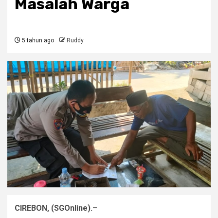
Masalah Warga
5 tahun ago
Ruddy
CIREBON, (SGOnline).–