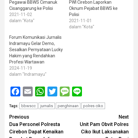
Pegawai BBWS Cimanuk
PWI Cirebon Laporkan
Cisanggarung ke Polisi
Oknum Pejabat BBWS ke
2021-11-02
Polisi
dalam "Kota"
2021-11-01
dalam "Kota"
Forum Komunikasi Jurnalis
Indramayu Gelar Demo,
Sesalkan Pernyataan Lucky
Hakim yang Rendahkan
Profesi Wartawan
2024-11-19
dalam "Indramayu"
Facebook
Email
WhatsApp
Twitter
Message
Line
bbwscc
jurnalis
penghinaan
polres ciko
Tags:
Post
Previous
Next
Dua Personel Polresta
Unit Pam Obvit Polres
navigation
Cirebon Dapat Kenaikan
Ciko Ikut Laksanakan