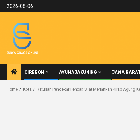
Skip
2026-08-06
to
content
CIREBON
AYUMAJAKUNING
JAWA BARA
Home
Kota
Ratusan Pendekar Pencak Silat Meriahkan Kirab Agung K