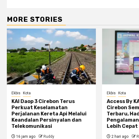
MORE STORIES
Ekbis
Kota
Ekbis
Kota
KAI Daop 3 Cirebon Terus
Access By KA
Perkuat Keselamatan
Cirebon Sem
Perjalanan Kereta Api Melalui
Terbaru, Ha
Keandalan Persinyalan dan
Pengalaman
Telekomunikasi
Lebih Cepat 
16 jam ago
Ruddy
2 hari ago
R