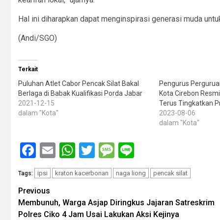
Hal ini diharapkan dapat menginspirasi generasi muda untu
(Andi/SGO)
Terkait
Puluhan Atlet Cabor Pencak Silat Bakal
Pengurus Pergurua
Berlaga di Babak Kualifikasi Porda Jabar
Kota Cirebon Resmi 
2021-12-15
Terus Tingkatkan P
dalam "Kota"
2023-08-06
dalam "Kota"
Facebook
Email
WhatsApp
Twitter
Message
Line
ipsi
kraton kacerbonan
naga liong
pencak silat
Tags:
Post
Previous
Membunuh, Warga Asjap Diringkus Jajaran Satreskrim
navigation
Polres Ciko 4 Jam Usai Lakukan Aksi Kejinya