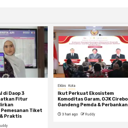
Ekbis
Kota
I di Daop 3
Ikut Perkuat Ekosistem
atkan Fitur
Komoditas Garam, OJK Cireb
dirkan
Gandeng Pemda & Perbankan
 Pemesanan Tiket
3 hari ago
Ruddy
& Praktis
uddy