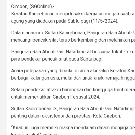
Cirebon, (SGOnline),-
Keraton Kacirebonan menjadi saksi kegiatan megah saat ra
agung yang diadakan pada Sabtu pagi (11/5/2024).
Dalam acara ini, Sultan Kacirebonan, Pangeran Raja Abdul 
menaungi pencak silat terus berkembang dan melahirkan pa
Pangeran Raja Abdul Gani Natadinigrat bersama tokoh-tok
para pendekar pencak silat pada Sabtu pagi.
Acara pelepasan yang dimulai di area alun-alun Keraton Kaci
berbagai kalangan usia, mulai dari anak-anak, remaja hingg
Selain pendekar, atraksi barongsai dan liong juga turut me
untuk memeriahkan Cirebon Festival 2024.
Sultan Kacirebonan IX, Pangeran Raja Abdul Gani Natadinig
penting dalam eksistensi dan prestasi Kota Cirebon.
“Kirab ini juga memiliki makna mendalam dalam menjaga per
kearifan lokal,” ujarnya.