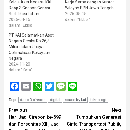
Kelola Aset Negara, KAI
Kerja Sama dengan Kantor
Daop 3 Cirebon Gencar
Wilayah BPN Jawa Tengah
Sertifikasi Lahan
2026-05-15
2026-04-16
dalam "Ekbis"
dalam "Ekbis"
PT KAI Selamatkan Aset
Negara Senilai Rp 26,3
Miliar dalam Upaya
Optimalisasi Kekayaan
Negara
2024-11-28
dalam "Kota"
Facebook
Email
WhatsApp
Twitter
Message
Line
daop 3 cirebon
digital
space by kai
teknologi
Tags:
Post
Previous
Next
Hari Jadi Cirebon ke-599
Tumbuhkan Generasi
navigation
dan Porsenitas XIII, Jadi
Cinta Transportasi Publik,