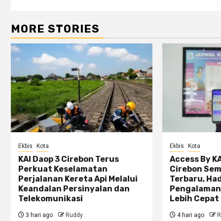
MORE STORIES
Ekbis
Kota
Ekbis
Kota
KAI Daop 3 Cirebon Terus
Access By KA
Perkuat Keselamatan
Cirebon Sem
Perjalanan Kereta Api Melalui
Terbaru, Ha
Keandalan Persinyalan dan
Pengalaman
Telekomunikasi
Lebih Cepat 
3 hari ago
Ruddy
4 hari ago
R