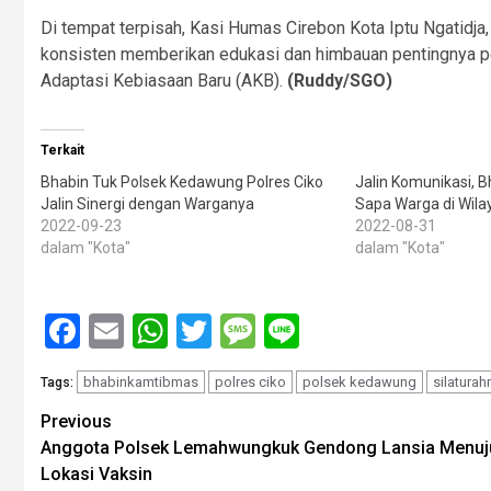
Di tempat terpisah, Kasi Humas Cirebon Kota Iptu Ngatid
konsisten memberikan edukasi dan himbauan pentingnya p
Adaptasi Kebiasaan Baru (AKB).
(Ruddy/SGO)
Terkait
Bhabin Tuk Polsek Kedawung Polres Ciko
Jalin Komunikasi, B
Jalin Sinergi dengan Warganya
Sapa Warga di Wila
2022-09-23
2022-08-31
dalam "Kota"
dalam "Kota"
Facebook
Email
WhatsApp
Twitter
Message
Line
bhabinkamtibmas
polres ciko
polsek kedawung
silaturah
Tags:
Post
Previous
Anggota Polsek Lemahwungkuk Gendong Lansia Menuj
navigation
Lokasi Vaksin