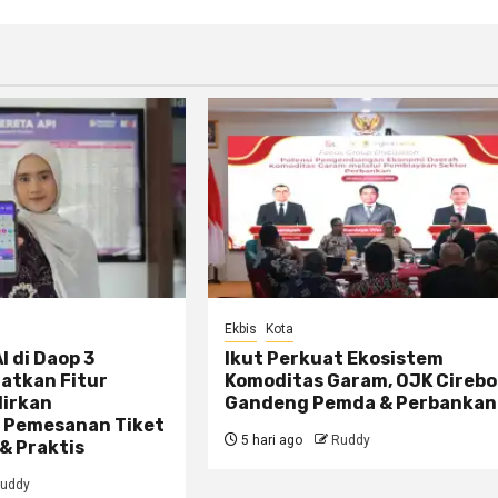
Ekbis
Kota
I di Daop 3
Ikut Perkuat Ekosistem
atkan Fitur
Komoditas Garam, OJK Cireb
dirkan
Gandeng Pemda & Perbankan
 Pemesanan Tiket
5 hari ago
Ruddy
& Praktis
uddy