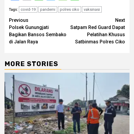
covid-19
pandemi
polres ciko
vaksinasi
Tags:
Post
Previous
Next
Polsek Gunungjati
Satpam Red Guard Dapat
navigation
Bagikan Bansos Sembako
Pelatihan Khusus
di Jalan Raya
Satbinmas Polres Ciko
MORE STORIES