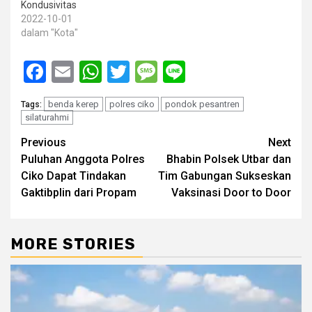
Kondusivitas
2022-10-01
dalam "Kota"
Facebook
Email
WhatsApp
Twitter
Message
Line
benda kerep
polres ciko
pondok pesantren
Tags:
silaturahmi
Post
Previous
Next
Puluhan Anggota Polres
Bhabin Polsek Utbar dan
navigation
Ciko Dapat Tindakan
Tim Gabungan Sukseskan
Gaktibplin dari Propam
Vaksinasi Door to Door
MORE STORIES