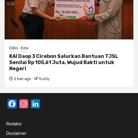
Ekbis
Kota
KAI Daop 3 Cirebon Salurkan Bantuan TJSL
Senilai Rp 105,61 Juta, Wujud Bakti untuk
Negeri
3 hari ago
Ruddy
Facebook
Instagram
LinkedIn
Redaksi
Disclaimer