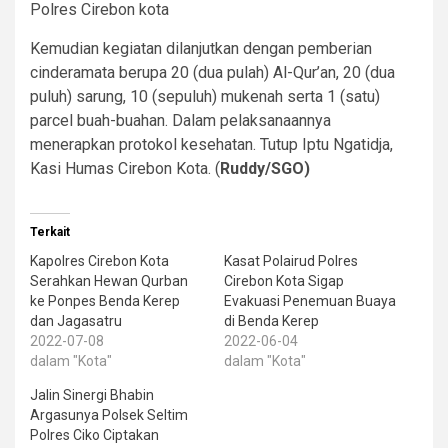
Polres Cirebon kota
Kemudian kegiatan dilanjutkan dengan pemberian
cinderamata berupa 20 (dua pulah) Al-Qur’an, 20 (dua
puluh) sarung, 10 (sepuluh) mukenah serta 1 (satu)
parcel buah-buahan. Dalam pelaksanaannya
menerapkan protokol kesehatan. Tutup Iptu Ngatidja,
Kasi Humas Cirebon Kota. (
Ruddy/SGO)
Terkait
Kapolres Cirebon Kota
Kasat Polairud Polres
Serahkan Hewan Qurban
Cirebon Kota Sigap
ke Ponpes Benda Kerep
Evakuasi Penemuan Buaya
dan Jagasatru
di Benda Kerep
2022-07-08
2022-06-04
dalam "Kota"
dalam "Kota"
Jalin Sinergi Bhabin
Argasunya Polsek Seltim
Polres Ciko Ciptakan