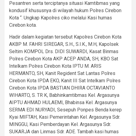
Pesantren serta terciptanya situasi Kamtibmas yang
kondusif khususnya di wilayah hukum Polres Cirebon
Kota “. Ungkap Kapolres ciko melalui Kasi humas
Cirebon kota.
Hadir dalam kegiatan tersebut Kapolres Cirebon Kota
AKBP M. FAHRI SIREGAR, S.H., S.I.K., M.H, Kapolsek
Seltim KOMPOL Drs. DIDI SUWARDI, Kasat Binmas
Polres Cirebon Kota AKP ACEP ANDA, SH, KBO Sat
Intelkam Polres Cirebon Kota IPTU M. ARIS
HERMANTO, SH, Kanit Regident Sat Lantas Polres
Cirebon Kota IPDA EKO, Kanit III Sat Intelkam Polres
Cirebon Kota IPDA BASTIAN DHIRA OCTAVIANTO
WIHARTO, S. TR K, Babhinkamtibmas Kel. Argasunya
AIPTU AHMAD HULAEMI, Bhabinsa Kel. Argasunya
SERMA EDI NURYADI, Sesepuh Ponpes Benda kerep
Kyai MIFTAH, Kasi Pemerintahan Kel. Argasunya Sdr.
MINGGU, Kasi Pemberdayan Kel. Argasunya Sdr.
SUKARJA dan Linmas Sdr. ADE. Tambah kasi humas