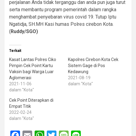
perjalanan Anda tidak terganggu dan anda pun juga turut
serta membantu program pemerintah dalam rangka
menghambat penyebaran virus covid 19. Tutup Iptu
Ngatidja, SH.MH Kasi humas Polres cirebon Kota.
(
Ruddy/SGO)
Terkait
Kasat Lantas Polres Ciko
Kapolres Cirebon Kota Cek
Pimpin Cek Point Kartu
Sistem Gage di Pos
Vaksin bagi Warga Luar
Kedawung
Aglomerasi
2021-08-19
2021-11-06
dalam "Kota"
dalam "Kota"
Cek Point Diterapkan di
Empat Titik
2022-02-24
dalam "Kota"
Facebook
Email
WhatsApp
Twitter
Message
Line