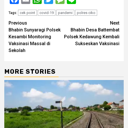
cek point
covid-19
pandemi
polres ciko
Tags:
Post
Previous
Next
Bhabin Sunyaragi Polsek
Bhabin Desa Battembat
navigation
Kesambi Monitoring
Polsek Kedawung Kembali
Vaksinasi Massal di
Sukseskan Vaksinasi
Sekolah
MORE STORIES