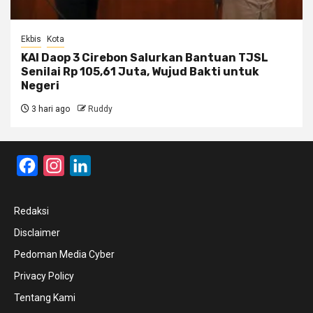
Ekbis
Kota
KAI Daop 3 Cirebon Salurkan Bantuan TJSL
Senilai Rp 105,61 Juta, Wujud Bakti untuk
Negeri
3 hari ago
Ruddy
Facebook
Instagram
LinkedIn
Redaksi
Disclaimer
Pedoman Media Cyber
Privacy Policy
Tentang Kami