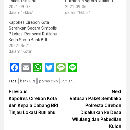
Lokasi Rutilahu
Gulirkan Program Rutilahu
2021-09-07
2021-09-06
dalam "Ekbis"
dalam "Ekbis"
Kapolres Cirebon Kota
Serahkan Secara Simbolis
7 Lokasi Renovasi Rutilahu
Kerja Sama Bank BRI
2022-06-21
dalam "Kota"
Facebook
Email
WhatsApp
Twitter
Message
Line
bank BRI
polres ciko
rutilahu
Tags:
Post
Previous
Next
Kapolres Cirebon Kota
Ratusan Paket Sembako
navigation
dan Kepala Cabang BRI
Polresta Cirebon
Tinjau Lokasi Rutilahu
Disalurkan ke Desa
Wilulang dan Pabedilan
Kulon