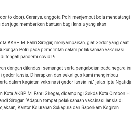
oor to door). Caranya, anggota Polri menjemput bola mendatangi
 dan juga memberikan bantuan bagi lansia yang akan
Kota AKBP M. Fahri Siregar, menyampaikan, giat Gedor yang saat
 dukungan Polri pada pemerintah dalam pelaksanaan vaksinasi
, di tengah pandemi covid19.
an dengan dilandasi semangat serta pengabdian pada negara ini
 gedor lansia. Diharapkan dan sekaligus kami mengimbau
ta dalam kegiatan vaksinasi gedor lansia ini,” jelas Iptu Ngatidj
on Kota AKBP M. Fahri Siregar, didampingi Sekda Kota Cirebon H
ndi Siregar. “Adapun tempat pelaksanaan vaksinasi lansia di
Kejaksan, Kantor Kelurahan Sukapura dan Baperkam Kegiren