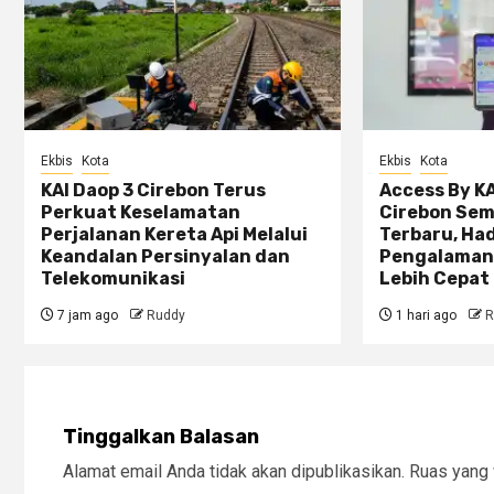
Ekbis
Kota
Ekbis
Kota
KAI Daop 3 Cirebon Terus
Access By KA
Perkuat Keselamatan
Cirebon Sem
Perjalanan Kereta Api Melalui
Terbaru, Ha
Keandalan Persinyalan dan
Pengalaman
Telekomunikasi
Lebih Cepat 
7 jam ago
Ruddy
1 hari ago
R
Tinggalkan Balasan
Alamat email Anda tidak akan dipublikasikan.
Ruas yang 