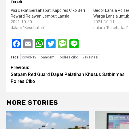
Terkait
Visi Dekat Bersahabat, Kapolres Ciko Beri
Gedor Lansia Polse
Reward Relawan Jemput Lansia
Warga Lansia untuk
2021-10-30
2021-10-11
dalam "Kesehatan"
dalam "Kesehatan"
Facebook
Email
WhatsApp
Twitter
Message
Line
covid-19
pandemi
polres ciko
vaksinasi
Tags:
Post
Previous
Satpam Red Guard Dapat Pelatihan Khusus Satbinmas
navigation
Polres Ciko
MORE STORIES