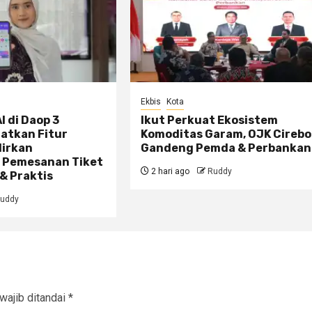
Ekbis
Kota
I di Daop 3
Ikut Perkuat Ekosistem
atkan Fitur
Komoditas Garam, OJK Cireb
dirkan
Gandeng Pemda & Perbankan
 Pemesanan Tiket
2 hari ago
Ruddy
& Praktis
uddy
wajib ditandai
*