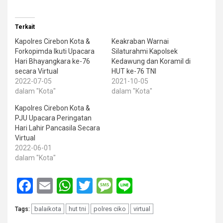
Terkait
Kapolres Cirebon Kota &
Keakraban Warnai
Forkopimda Ikuti Upacara
Silaturahmi Kapolsek
Hari Bhayangkara ke-76
Kedawung dan Koramil di
secara Virtual
HUT ke-76 TNI
2022-07-05
2021-10-05
dalam "Kota"
dalam "Kota"
Kapolres Cirebon Kota &
PJU Upacara Peringatan
Hari Lahir Pancasila Secara
Virtual
2022-06-01
dalam "Kota"
Facebook
Email
WhatsApp
Twitter
Message
Line
balaikota
hut tni
polres ciko
virtual
Tags: