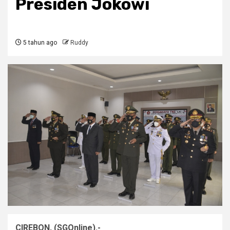
Presiden Jokowi
5 tahun ago
Ruddy
CIREBON, (SGOnline).-