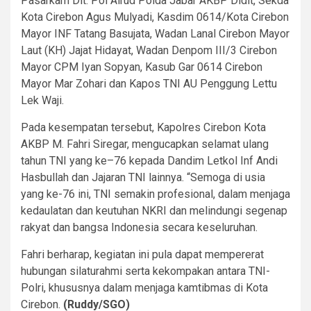
Pasarkam Dit. Pol Airud Polda Jabar AKBP Didit, Sekda
Kota Cirebon Agus Mulyadi, Kasdim 0614/Kota Cirebon
Mayor INF Tatang Basujata, Wadan Lanal Cirebon Mayor
Laut (KH) Jajat Hidayat, Wadan Denpom III/3 Cirebon
Mayor CPM Iyan Sopyan, Kasub Gar 0614 Cirebon
Mayor Mar Zohari dan Kapos TNI AU Penggung Lettu
Lek Waji.
Pada kesempatan tersebut, Kapolres Cirebon Kota
AKBP M. Fahri Siregar, mengucapkan selamat ulang
tahun TNI yang ke–76 kepada Dandim Letkol Inf Andi
Hasbullah dan Jajaran TNI lainnya. “Semoga di usia
yang ke-76 ini, TNI semakin profesional, dalam menjaga
kedaulatan dan keutuhan NKRI dan melindungi segenap
rakyat dan bangsa Indonesia secara keseluruhan.
Fahri berharap, kegiatan ini pula dapat mempererat
hubungan silaturahmi serta kekompakan antara TNI-
Polri, khususnya dalam menjaga kamtibmas di Kota
Cirebon.
(Ruddy/SGO)