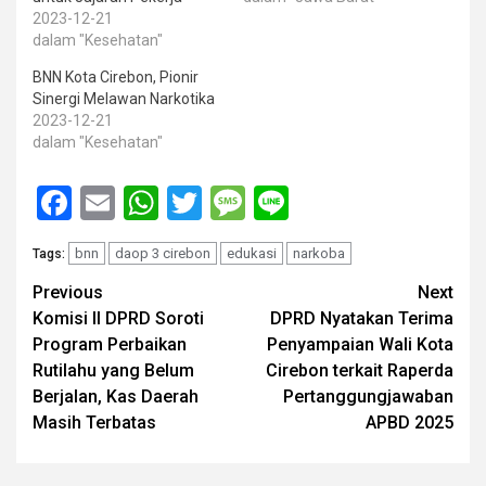
2023-12-21
dalam "Kesehatan"
BNN Kota Cirebon, Pionir
Sinergi Melawan Narkotika
2023-12-21
dalam "Kesehatan"
Facebook
Email
WhatsApp
Twitter
Message
Line
bnn
daop 3 cirebon
edukasi
narkoba
Tags:
Post
Previous
Next
Komisi II DPRD Soroti
DPRD Nyatakan Terima
navigation
Program Perbaikan
Penyampaian Wali Kota
Rutilahu yang Belum
Cirebon terkait Raperda
Berjalan, Kas Daerah
Pertanggungjawaban
Masih Terbatas
APBD 2025