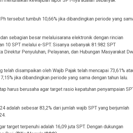
elah menunaikan kewajiban lapor SPT-nya adalah sebanyak
Ph tersebut tumbuh 10,66% jika dibandingkan periode yang sam
an sebagian besar melaluisarana elektronik dengan rincian
 dan 10 SPT melalui e-SPT. Sisanya sebanyak 81.982 SPT
ta Direktur Penyuluhan, Pelayanan, dan Hubungan Masyarakat Dw
g telah disampaikan oleh Wajib Pajak telah mencapai 73,61% ata
,15% jika dibandingkan periode yang sama dengan tahun lalu.
ap harus berusaha agar target rasio kepatuhan penyampaian SP
24 adalah sebesar 83,2% dari jumlah wajib SPT yang berjumlah
24.
gar target terpenuhi adalah 16,09 juta SPT. Dengan dukungan