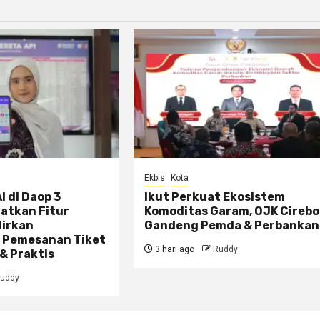
Ekbis
Kota
I di Daop 3
Ikut Perkuat Ekosistem
atkan Fitur
Komoditas Garam, OJK Cireb
dirkan
Gandeng Pemda & Perbankan
 Pemesanan Tiket
3 hari ago
Ruddy
& Praktis
uddy