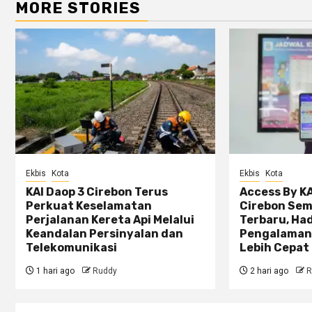
MORE STORIES
Ekbis
Kota
Ekbis
Kota
KAI Daop 3 Cirebon Terus
Access By KA
Perkuat Keselamatan
Cirebon Sem
Perjalanan Kereta Api Melalui
Terbaru, Ha
Keandalan Persinyalan dan
Pengalaman
Telekomunikasi
Lebih Cepat 
1 hari ago
Ruddy
2 hari ago
R