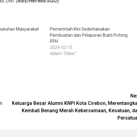
as Dwi. (
Rilis/Herwin/SGO)
patuhan Masyarakat
Pemerintah Kini Sederhanakan
Pembuatan dan Pelaporan Bukti Potong
PPH
2024-02-15
dalam "Ekbis"
Ne
n
Keluarga Besar Alumni KNPI Kota Cirebon, Merentangk
Kembali Benang Merah Kebersamaan, Kesatuan, d
Persatu