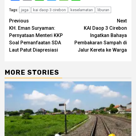
jaga
kai daop 3 cirebon
keselamatan
liburan
Tags:
Post
Previous
Next
KH. Eman Suryaman:
KAI Daop 3 Cirebon
navigation
Pernyataan Menteri KKP
Ingatkan Bahaya
Soal Pemanfaatan SDA
Pembakaran Sampah di
Laut Patut Diapresiasi
Jalur Kereta ke Warga
MORE STORIES