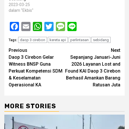
2023-03-25
dalam "Ekbis"
Facebook
Email
WhatsApp
Twitter
Message
Line
daop 3 cirebon
kereta api
perlintasan
sebidang
Tags:
Post
Previous
Next
Daop 3 Cirebon Gelar
Sepanjang Januari-Juni
navigation
Witness BNSP Guna
2026 Layanan Lost and
Perkuat Kompetensi SDM
Found KAI Daop 3 Cirebon
& Keselamatan
Berhasil Amankan Barang
Operasional KA
Ratusan Juta
MORE STORIES