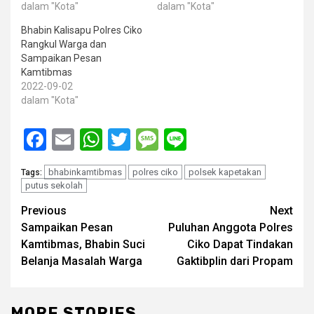
dalam "Kota"
dalam "Kota"
Bhabin Kalisapu Polres Ciko
Rangkul Warga dan
Sampaikan Pesan
Kamtibmas
2022-09-02
dalam "Kota"
Facebook
Email
WhatsApp
Twitter
Message
Line
bhabinkamtibmas
polres ciko
polsek kapetakan
Tags:
putus sekolah
Post
Previous
Next
Sampaikan Pesan
Puluhan Anggota Polres
navigation
Kamtibmas, Bhabin Suci
Ciko Dapat Tindakan
Belanja Masalah Warga
Gaktibplin dari Propam
MORE STORIES