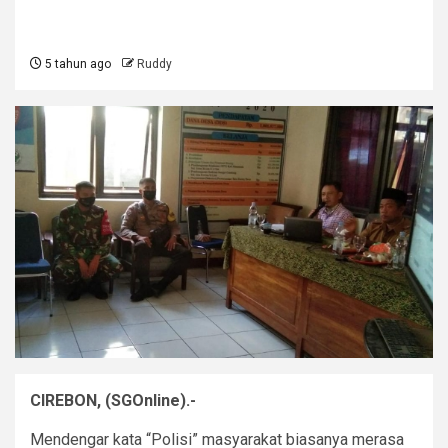
5 tahun ago
Ruddy
CIREBON, (SGOnline).-
Mendengar kata “Polisi” masyarakat biasanya merasa