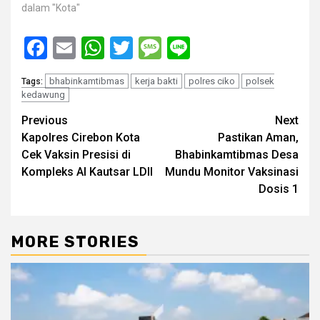
dalam "Kota"
Facebook
Email
WhatsApp
Twitter
Message
Line
bhabinkamtibmas
kerja bakti
polres ciko
polsek
Tags:
kedawung
Post
Previous
Next
Kapolres Cirebon Kota
Pastikan Aman,
navigation
Cek Vaksin Presisi di
Bhabinkamtibmas Desa
Kompleks Al Kautsar LDII
Mundu Monitor Vaksinasi
Dosis 1
MORE STORIES