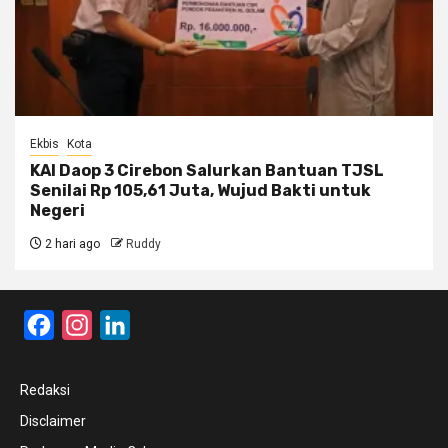
Ekbis
Kota
KAI Daop 3 Cirebon Salurkan Bantuan TJSL
Senilai Rp 105,61 Juta, Wujud Bakti untuk
Negeri
2 hari ago
Ruddy
Facebook
Instagram
LinkedIn
Redaksi
Disclaimer