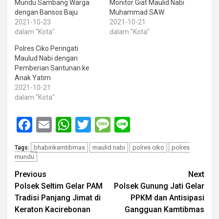
Mundu Sambang Warga
Monitor Giat Maulid Nabi
dengan Bansos Baju
Muhammad SAW
2021-10-23
2021-10-21
dalam "Kota"
dalam "Kota"
Polres Ciko Peringati
Maulud Nabi dengan
Pemberian Santunan ke
Anak Yatim
2021-10-21
dalam "Kota"
Facebook
Email
WhatsApp
Twitter
Message
Line
bhabinkamtibmas
maulid nabi
polres ciko
polres
Tags:
mundu
Post
Previous
Next
Polsek Seltim Gelar PAM
Polsek Gunung Jati Gelar
navigation
Tradisi Panjang Jimat di
PPKM dan Antisipasi
Keraton Kacirebonan
Gangguan Kamtibmas