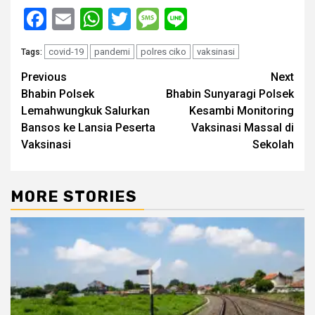
Facebook
Email
WhatsApp
Twitter
Message
Line
covid-19
pandemi
polres ciko
vaksinasi
Tags:
Post
Previous
Next
Bhabin Polsek
Bhabin Sunyaragi Polsek
navigation
Lemahwungkuk Salurkan
Kesambi Monitoring
Bansos ke Lansia Peserta
Vaksinasi Massal di
Vaksinasi
Sekolah
MORE STORIES