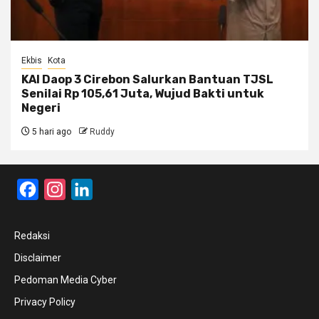
Ekbis
Kota
KAI Daop 3 Cirebon Salurkan Bantuan TJSL
Senilai Rp 105,61 Juta, Wujud Bakti untuk
Negeri
5 hari ago
Ruddy
Facebook
Instagram
LinkedIn
Redaksi
Disclaimer
Pedoman Media Cyber
Privacy Policy