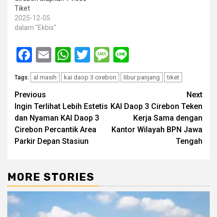
Tiket
2025-12-05
dalam "Ekbis"
Facebook
Email
WhatsApp
Twitter
Message
Line
al masih
kai daop 3 cirebon
libur panjang
tiket
Tags:
Post
Previous
Next
Ingin Terlihat Lebih Estetis
KAI Daop 3 Cirebon Teken
navigation
dan Nyaman KAI Daop 3
Kerja Sama dengan
Cirebon Percantik Area
Kantor Wilayah BPN Jawa
Parkir Depan Stasiun
Tengah
MORE STORIES