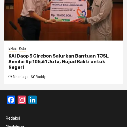
Ekbis
Kota
KAI Daop 3 Cirebon Salurkan Bantuan TJSL
Senilai Rp 105,61 Juta, Wujud Bakti untuk
Negeri
3 hari ago
Ruddy
Facebook
Instagram
LinkedIn
Redaksi
Disclaimer