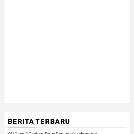
BERITA TERBARU
KAI Daop 3 Cirebon Terus Perkuat Keselamatan