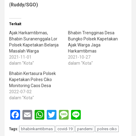
(
Ruddy/SGO)
Terkait
Ajak Harkamtibmas,
Bhabin Trengginas Desa
Bhabin Suranenggala Lor
Bungko Polsek Kapetakan
Polsek Kapetakan Belanja
Ajak Warga Jaga
Masalah Warga
Harkamtibmas
2021-11-01
2021-10-27
dalam "Kota"
dalam "Kota"
Bhabin Kertasura Polsek
Kapetakan Polres Ciko
Monitoring Caos Desa
2022-07-02
dalam "Kota"
Facebook
Email
WhatsApp
Twitter
Message
Line
bhabinkamtibmas
covid-19
pandemi
polres ciko
Tags: