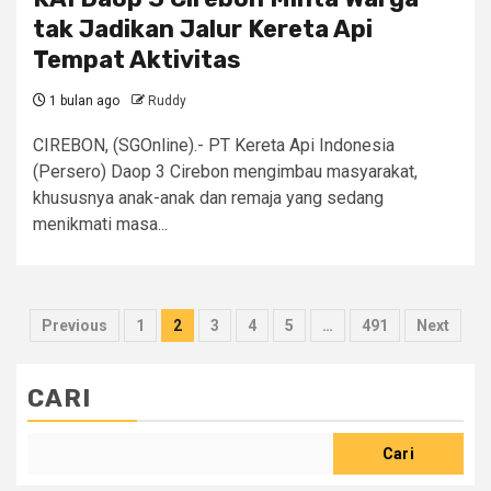
tak Jadikan Jalur Kereta Api
Tempat Aktivitas
1 bulan ago
Ruddy
CIREBON, (SGOnline).- PT Kereta Api Indonesia
(Persero) Daop 3 Cirebon mengimbau masyarakat,
khususnya anak-anak dan remaja yang sedang
menikmati masa...
Paginasi
Previous
1
2
3
4
5
…
491
Next
pos
CARI
Cari