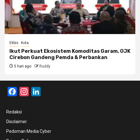
Ekbis
Kota
Ikut Perkuat Ekosistem Komoditas Garam, OJK
Cirebon Gandeng Pemda & Perbankan
5 hari ago
Ruddy
Facebook
Instagram
LinkedIn
Redaksi
Disclaimer
Pedoman Media Cyber