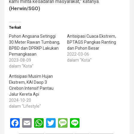
kami minta kesadaran masyarakat,” katanya.
(Herwin/SGO)
Terkait
Pohon Angsana Setinggi
Antisipasi Cuaca Ekstrem,
30 Meter Rawan Tumbang,
BPTAGS Pangkas Ranting
BPBD dan DPRKP Lakukan
dan Pohon Besar
Pemangkasan
2022-03-06
2023-08-09
dalam "Kota"
dalam "Kota"
Antisipasi Musim Hujan
Ekstrem, KAI Daop 3
Cirebon Intensif Pantau
Jalur Kereta Api
2024-10-20
dalam "Lifestyle"
Facebook
Email
WhatsApp
Twitter
Message
Line