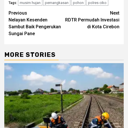
musim hujan
pemangkasan
pohon
polres ciko
Tags:
Post
Previous
Next
Nelayan Kesenden
RDTR Permudah Investasi
navigation
Sambut Baik Pengerukan
di Kota Cirebon
Sungai Pane
MORE STORIES